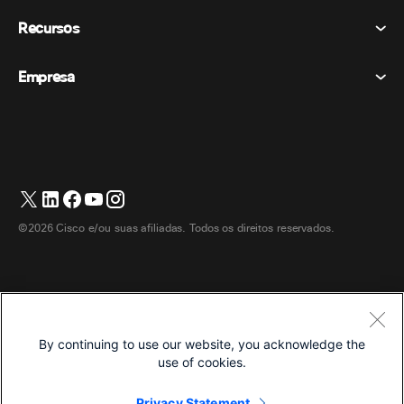
Chamando
Declaração de Privacidade
Recursos
Dispositivos de sala
Mensagens
Biscoitos
Dispositivos de mesa
Eventos
Empresa
Preços
Marcas registradas
Quadros brancos digitais
Mensagens de vídeo
Transferências
Português
Cisco
Telefones
简体中文 (Chinês (Simplificado))
Sondagem
Central de Ajuda
Programa de defesa do cliente Webex
Câmeras
繁體中文 (Chinês (Tradicional))
Webinars
Comunidade Webex
Entre em contato com o suporte
Fones de ouvido
English (Inglês)
Quadro branco
Produtos essenciais
Contato de vendas
©2026 Cisco e/ou suas afiliadas. Todos os direitos reservados.
Acessórios de quarto
Français (Francês)
Centro de contato na nuvem
Assistir Webinars
Loja de produtos Webex
Deutsch (Alemão)
CPaaS
Central de aplicativos
Carreiras
Italiano
Acessibilidade
Termos e Condições
By continuing to use our website, you acknowledge the
日本語 (Japonês)
Declaração de Privacidade
Desenvolvedores
use of cookies.
한국어 (Coreano)
Biscoitos
Privacy Statement