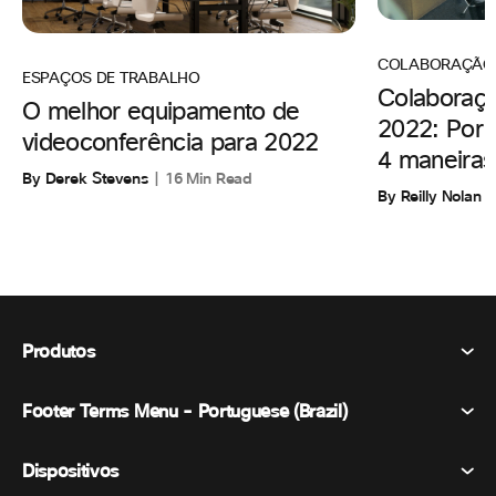
COLABORAÇÃO
ESPAÇOS DE TRABALHO
Colaboraç
O melhor equipamento de
2022: Por 
videoconferência para 2022
4 maneiras 
By Derek Stevens
16 Min Read
By Reilly Nolan
Produtos
Footer Terms Menu - Portuguese (Brazil)
Webex Suite
Reuniões
Dispositivos
Termos e Condições