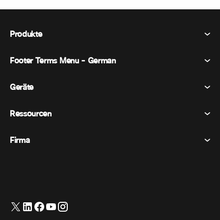
Produkte
Footer Terms Menu - German
Webex Suite
Tagungen
Geräte
Allgemeine Geschäftsbedingungen
Berufung
Datenschutzerklärung
Ressourcen
Raumgeräte
Nachrichten
Cookies
Schreibtischgeräte
Veranstaltungen
Firma
Preise
Marken
Digitale Whiteboards
Videonachrichten
Herunterladungen
Deutsch
Cisco
Telefone
简体中文 (Vereinfachtes Chinesisch)
Umfrage
Hilfezentrum
Webex Kunden Advocacy Programm
Kameras
繁體中文 (Traditionelles Chinesisch)
Webinare
Webex Gemeinschaft
Support kontaktieren
Kopfhörer
English (Englisch)
Whiteboarding
Produktinformationen