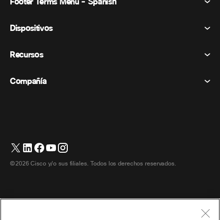
Footer Terms Menu - Spanish
Webex Suite
Reuniones
Dispositivos
Términos y condiciones
Vocación
Declaración de privacidad
Recursos
Dispositivos de la habitación
Mensajería
Galletas
Dispositivos de escritorio
Eventos
Compañía
Precios
Marcas comerciales
Pizarras digitales
Mensajería de vídeo
Descargas
Español
Cisco
Teléfonos
简体中文 (Chino simplificado)
Votación
Centro de ayuda
Programa de defensa del cliente de Webex
Cámaras
繁體中文 (Chino tradicional)
Seminarios web
Comunidad Webex
Contactar con el servicio de asistencia
Auriculares
English (Inglés)
Pizarra blanca
Elementos esenciales del producto
Contactar con Ventas
©2026 Cisco y/o sus filiales. Todos los derechos reservados.
Accesorios de habitación
Français (Francés)
Centro de contacto en la nube
Ver seminarios web
Tienda de productos Webex
Deutsch (Alemán)
CPaaS
Centro de aplicaciones
Carreras
Italiano
Accesibilidad
Términos y condiciones