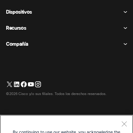
Reuniones
Dispositivos
Términos y condiciones
Vocación
Declaración de privacidad
Recursos
Dispositivos de la habitación
Mensajería
Galletas
Dispositivos de escritorio
Eventos
Compañía
Precios
Marcas comerciales
Pizarras digitales
Mensajería de vídeo
Descargas
Español
Cisco
Teléfonos
简体中文 (Chino simplificado)
Votación
Centro de ayuda
Programa de defensa del cliente de Webex
Cámaras
繁體中文 (Chino tradicional)
Seminarios web
Comunidad Webex
Contactar con el servicio de asistencia
Auriculares
English (Inglés)
Pizarra blanca
Elementos esenciales del producto
Contactar con Ventas
©2026 Cisco y/o sus filiales. Todos los derechos reservados.
Accesorios de habitación
Français (Francés)
Centro de contacto en la nube
Ver seminarios web
Tienda de productos Webex
Deutsch (Alemán)
CPaaS
Centro de aplicaciones
Carreras
Italiano
Accesibilidad
Términos y condiciones
By continuing to use our website, you acknowledge the