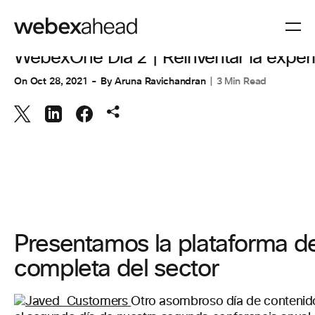
COLABORACIÓN
,
EXPERIENCIA DEL CLIENTE
WebexOne Día 2 | Reinventar la experie
On
Oct 28, 2021
By
Aruna Ravichandran
3 Min Read
Presentamos la plataforma de
completa del sector
Otro asombroso día de contenido