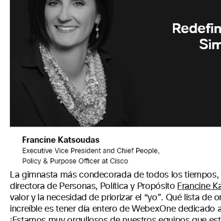
La gimnasta más condecorada de todos los tiempos
directora de Personas, Política y Propósito
Francine K
valor y la necesidad de priorizar el “yo”. Qué lista d
increíble es tener día entero de WebexOne dedicado al 
¡Estamos muy orgullosos de nuestros equipos que está