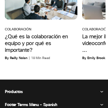
COLABORACIÓ
COLABORACIÓN
La mejor il
¿Qué es la colaboración en
videoconfer
equipo y por qué es
...
importante?
By Emily Brooks
By Reilly Nolan
18 Min Read
Productos
Footer Terms Menu - Spanish
Webex Suite