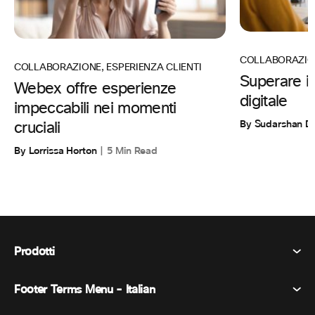
COLLABORAZIO
COLLABORAZIONE
,
ESPERIENZA CLIENTI
Superare i l
Webex offre esperienze
digitale
impeccabili nei momenti
By Sudarshan D
cruciali
By Lorrissa Horton
5 Min Read
Prodotti
Footer Terms Menu - Italian
Webex Suite