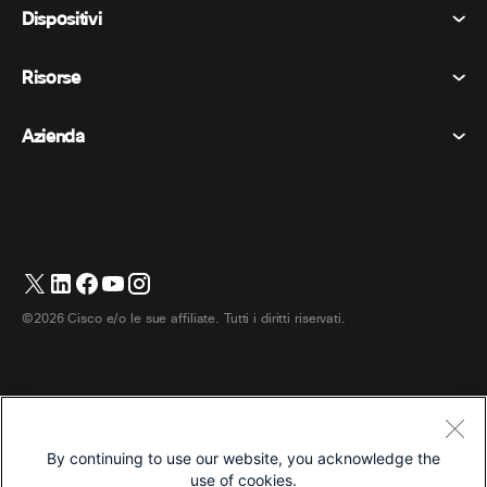
Riunioni
Dispositivi
Termini e condizioni
Chiamata
Informativa sulla privacy
Risorse
Dispositivi della stanza
Messaggistica
Biscotti
Dispositivi da scrivania
Eventi
Azienda
Prezzi
Marchi
Lavagne digitali
Messaggi video
Scaricare
Italiano
Cisco
Telefoni
简体中文 (Cinese semplificato)
Sondaggi
Centro assistenza
Programma di difesa dei clienti Webex
Telecamere
繁體中文 (Cinese tradizionale)
Webinars
Comunità Webex
Contatta il supporto
Cuffie
English (Inglese)
Lavagna bianca
Elementi essenziali del prodotto
Contatta il reparto vendite
©2026 Cisco e/o le sue affiliate. Tutti i diritti riservati.
Accessori per la stanza
Français (Francese)
Centro di contatto cloud
Guarda i webinar
Negozio di merchandising Webex
Deutsch (Tedesco)
CPaaS
Centro applicazioni
Carriere
日本語 (Giapponese)
Accessibilità
Termini e condizioni
By continuing to use our website, you acknowledge the
한국어 (Coreano)
Informativa sulla privacy
Sviluppatori
use of cookies.