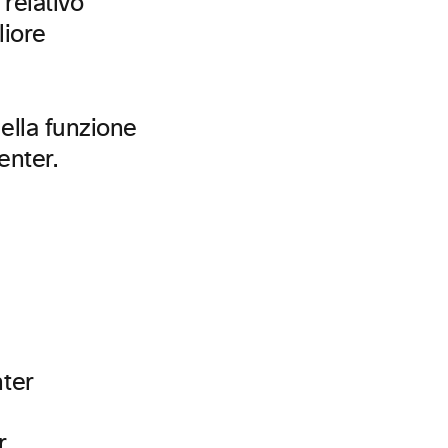
 relativo
liore
della funzione
enter.
nter
r