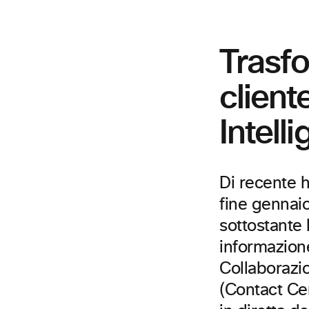
Trasfo
client
Intell
Di recente 
fine gennaio
sottostante 
informazione
Collaborazio
(Contact Ce