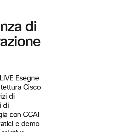
nza di
razione
 LIVE Esegne
itettura Cisco
zi di
 di
egia con CCAI
ratici e demo