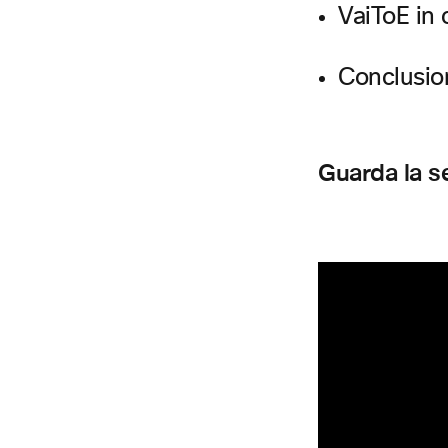
VaiToE in 
Conclusio
Guarda la s