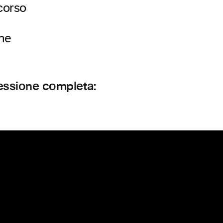
corso
ne
essione completa: