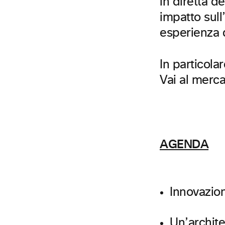
in diretta d
impatto sull
esperienza d
In particola
Vai al merca
AGENDA
Innovazio
Un’archit