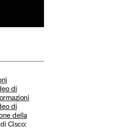
oni
deo di
formazioni
deo di
one della
di Cisco: