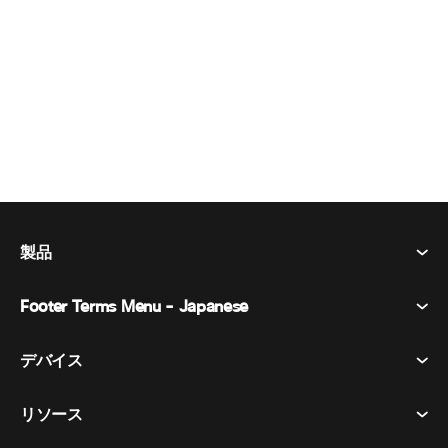
製品
Footer Terms Menu - Japanese
Webex Suite
会議
デバイス​
利用規約
通話
プライバシーステートメント
リソース
ヘッドセット​
メッセージング
クッキー