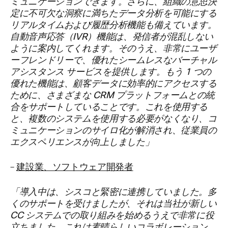
ミュニケーションできます。さらに、組織の意思決
定に不可欠な洞察に満ちたデータ分析を可能にする
リアルタイムおよび履歴分析機能も備えています。
自動音声応答（IVR）機能は、発信者が混乱しない
ように案内してくれます。そのうえ、非常にユーザ
ーフレンドリーで、優れたシームレスなバーチャル
アシスタンス サービスを提供します。もう 1 つの
優れた機能は、顧客データに効率的にアクセスする
ために、さまざまな CRM プラットフォームとの統
合をサポートしていることです。これを使用する
と、複数のシステムを使用する必要がなくなり、コ
ミュニケーションのサイロ化が解消され、従業員の
エクスペリエンスが向上しました」
–
建設業、ソフトウェア開発者
「導入中は、シスコと緊密に連携していました。多
くのサポートを受けましたが、それは当社が新しい
CC システムでの取り組みを始めるうえで非常に役
立ちました。これは素晴らしいコラボレーション