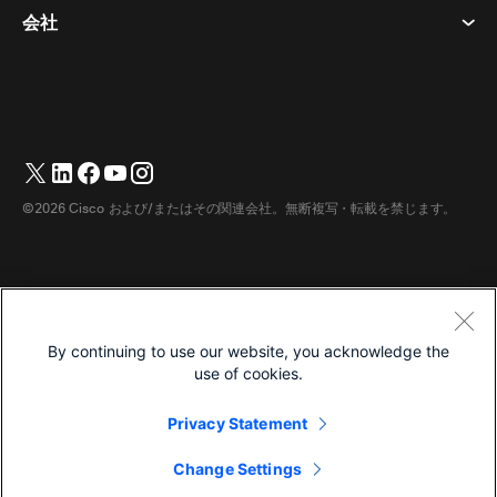
カメラ​
イベント
会社
ダウンロード​
商標
Desk シリーズ​
ビデオ メッセージング
ヘルプセンター​
日本語
Cisco
Room シリーズ​
English
(
英語
)
投票
テストミーティングに参加​
Webex カスタマー アドボカシー プログラム
Board シリーズ​
ウェビナー
ウェビナー
サポートへのお問い合わせ
Phone シリーズ​
ホワイトボード
アクセシビリティ
営業担当へのお問い合わせ
©2026 Cisco および/またはその関連会社。無断複写・転載を禁じます。
アクセサリ​
クラウド コンタクト センター
インクルーシブ
Webex マーチャンダイズストア
部屋のデバイス
CPaaS
価格
キャリア
デスクデバイス
ダウンロード
利用規約
By continuing to use our website, you acknowledge the
デジタルホワイトボード
プライバシーステートメント
ヘルプ センター
use of cookies.
電話
クッキー
Webex コミュニティ
Privacy Statement
商標
カメラ
製品の基本情報
日本語
Change Settings
ヘッドセット