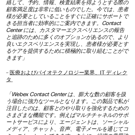
絡して、予約、情報、検査結果を得ようとする際の
顧客満足度は非常に低いものでした。今では、患者
様が必要としていることをすぐに正確にサポートで
きる担当者に効率的にご案内できます。Contact
Center には、カスタマーエクスペリエンスの報告
と追跡のために多くのオプションがあるので、より
良いエクスペリエンスを実現し、患者様が必要とす
るケアを提供するために積極的に取り組むことがで
きます」
–
医療およびバイオテクノロジー業界、IT ディレク
タ
「Webex Contact Center は、膨大な数の顧客を扱
う場合に強力なツールとなります。この製品で私が
注目したのは、顧客とのやり取りを強化するための
さまざまな機能です。例えばマルチチャネルのサポ
ートサービスにより、エージェントは、ソーシャル
メディア、チャット、音声、電子メールを通じてコ