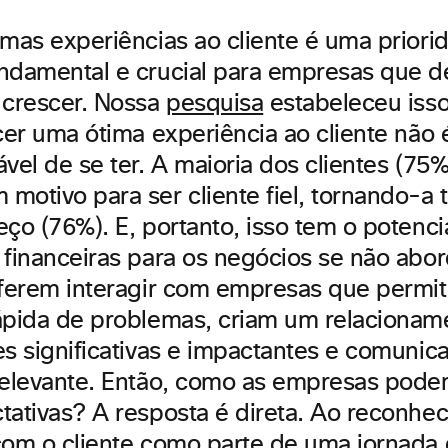
imas experiências ao cliente é uma priori
ndamental e crucial para empresas que 
 crescer. Nossa
pesquisa
estabeleceu iss
ecer uma ótima experiência ao cliente não
ável de se ter. A maioria dos clientes (75
motivo para ser cliente fiel, tornando-a 
ço (76%). E, portanto, isso tem o potencia
 financeiras para os negócios se não abo
eferem interagir com empresas que permi
ápida de problemas, criam um relacionam
es significativas e impactantes e comuni
relevante. Então, como as empresas pode
tativas? A resposta é direta. Ao reconhec
com o cliente como parte de uma jornada 