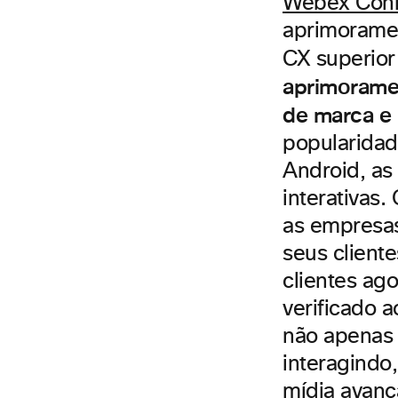
Webex Con
aprimoramen
CX superior
aprimoramen
de marca e
popularida
Android, as
interativas
as empresas
seus client
clientes a
verificado 
não apenas 
interagindo
mídia avanç