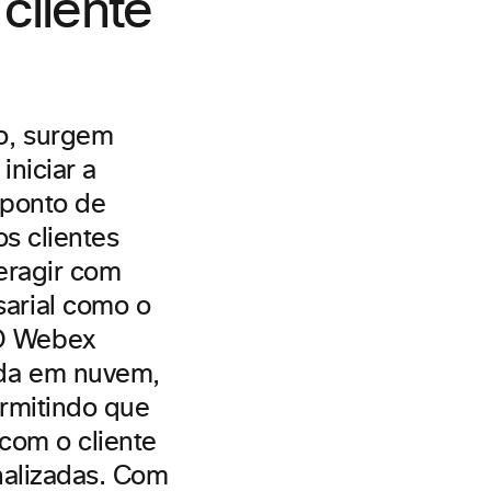
cliente
o, surgem
iniciar a
 ponto de
s clientes
eragir com
arial como o
O Webex
ada em nuvem,
ermitindo que
com o cliente
nalizadas. Com