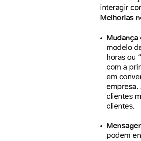
interagir c
Melhorias 
Mudança 
modelo de
horas ou 
com a pri
em conver
empresa. 
clientes 
clientes.
Mensagens
podem envi