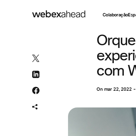
Colaboração
Esp
CUSTOMER STOR
Orque
experi
com W
On
mar 22, 2022