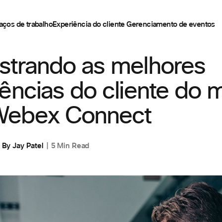
aços de trabalho
Experiência do cliente
Gerenciamento de eventos
IES
,
CUSTOMER STORIES
,
EXPERIÊNCIA DO CLIENTE
strando as melhores
ências do cliente do
ebex Connect
By
Jay Patel
5 Min Read