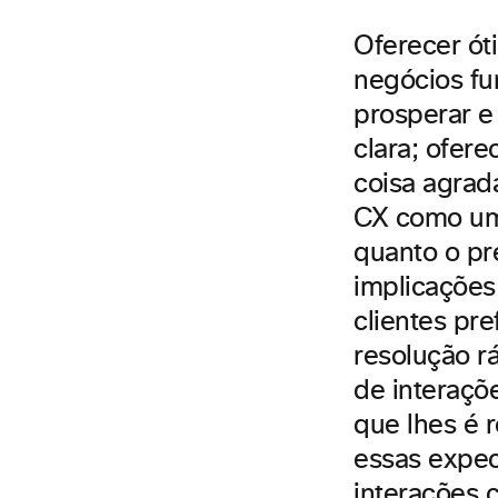
Oferecer ót
negócios fu
prosperar e
clara; ofer
coisa agrad
CX como um 
quanto o pre
implicações
clientes pr
resolução r
de interaçõ
que lhes é 
essas expec
interações 