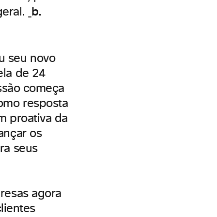
b.
geral.
ou seu novo
ela de 24
essão começa
omo resposta
m proativa da
ançar os
ra seus
presas agora
lientes