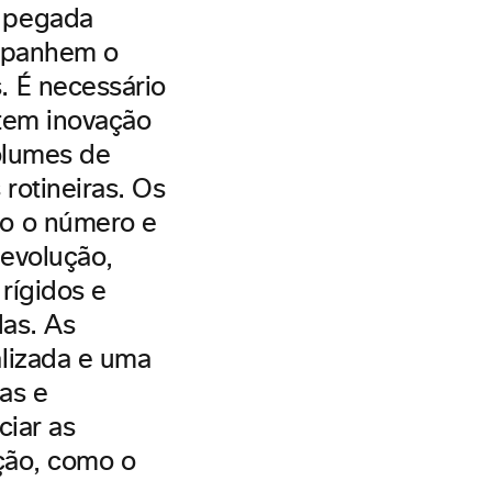
a pegada
ompanhem o
. É necessário
litem inovação
olumes de
rotineiras. Os
ão o número e
evolução,
 rígidos e
das. As
lizada e uma
as e
ciar as
ção, como o