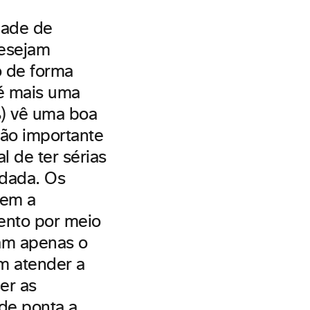
dade de
desejam
o de forma
 é mais uma
%) vê uma boa
tão importante
l de ter sérias
rdada. Os
tem a
ento por meio
cam apenas o
m atender a
er as
de ponta a