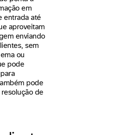
tomação em
e entrada até
ue aproveitam
tagem enviando
lientes, sem
blema ou
que pode
 para
r também pode
 resolução de