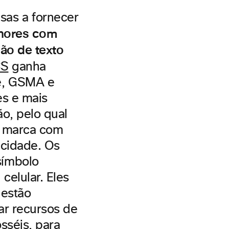
as a fornecer
lhores com
ção de texto
CS
ganha
e, GSMA e
es e mais
ão, pelo qual
e marca com
icidade. Os
símbolo
elular. Eles
 estão
ar recursos de
sséis, para