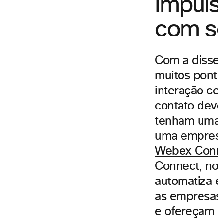
Impuls
com s
Com a disse
muitos pont
interação c
contato dev
tenham uma 
uma empres
Webex Con
Connect, n
automatiza 
as empresas
e ofereçam 