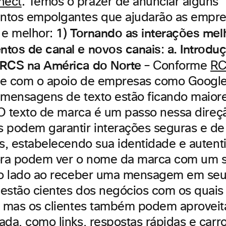
nect
. Temos o prazer de anunciar alguns
tos empolgantes que ajudarão as empres
1) Tornando as interações me
 e melhor:
tos de canal e novos canais
a. Introdu
:
 RCS na América do Norte
– Conforme
R
de com o apoio de empresas como Googl
 mensagens de texto estão ficando maior
. O texto de marca é um passo nessa direç
 podem garantir interações seguras e d
es, estabelecendo sua identidade e autent
gora podem ver o nome da marca com um 
ao lado ao receber uma mensagem em seu c
estão cientes dos negócios com os quais
, mas os clientes também podem aproveit
ada, como links, respostas rápidas e carro