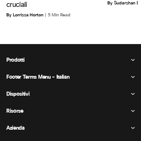
By Sudarshan D
cruciali
By Lorrissa Horton
5 Min Read
Prodotti
Footer Terms Menu - Italian
Webex Suite
Riunioni
Dispositivi
Termini e condizioni
Chiamata
Informativa sulla privacy
Risorse
Dispositivi della stanza
Messaggistica
Biscotti
Dispositivi da scrivania
Eventi
Azienda
Prezzi
Marchi
Lavagne digitali
Messaggi video
Scaricare