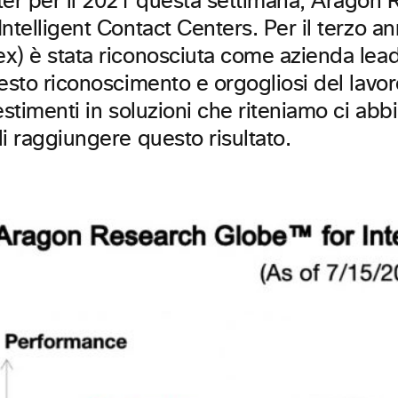
ter per il 2021 questa settimana, Aragon
ntelligent Contact Centers. Per il terzo ann
x) è stata riconosciuta come azienda lea
esto riconoscimento e orgogliosi del lavor
estimenti in soluzioni che riteniamo ci abb
i raggiungere questo risultato.