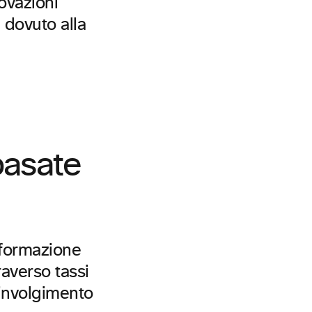
ovazioni
 dovuto alla
basate
asformazione
raverso tassi
oinvolgimento