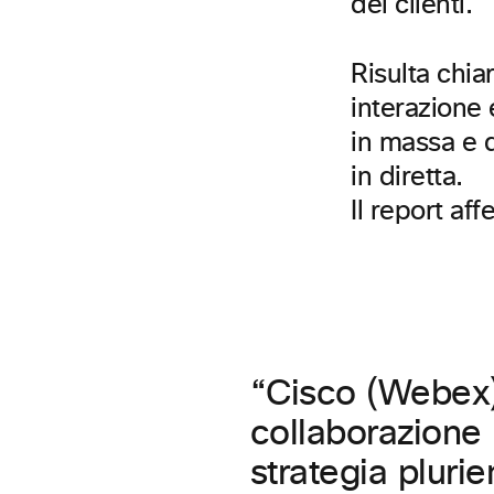
dei clienti.
Risulta chia
interazione 
in massa e 
in diretta.
Il report aff
“Cisco (Webex)
collaborazione 
strategia plurie