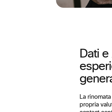
Dati e
esperi
gener
La rinomata 
propria val