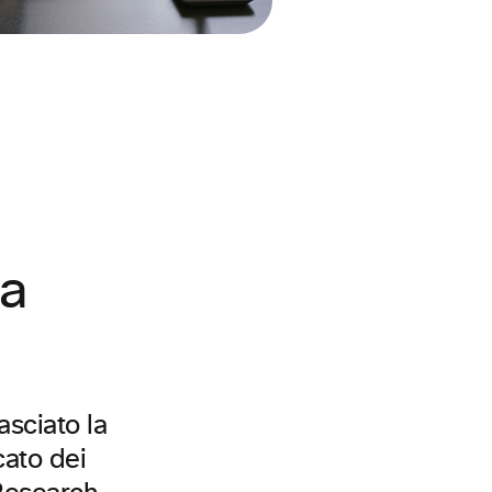
ma
asciato la
cato dei