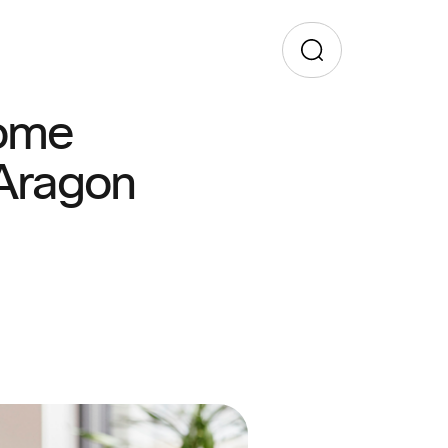
come
 Aragon