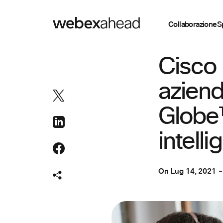
Collaborazione
S
ESPERIENZA CLIE
Cisco 
aziend
Globe™
intell
On
Lug 14, 2021