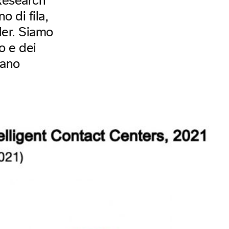
 Research
o di fila,
der. Siamo
o e dei
iano