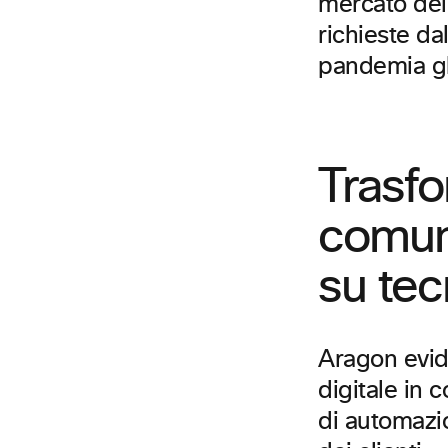
mercato dei 
richieste da
pandemia g
Trasfo
comuni
su tec
Aragon evide
digitale in 
di automazi