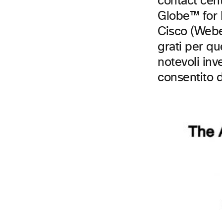
contact cen
Globe™ for I
Cisco (Webe
grati per qu
notevoli inv
consentito d