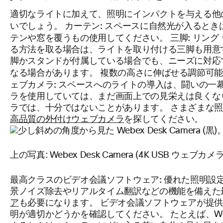
適切なライトに加えて、照明にインパクトを与える他
カーテン:
いでしょう。
スペースに自然光が入るとき
三脚:
テンや窓を覆うもの使用してください。
リング
る方法を取る場合は、ライトを取り付ける三脚も用意
脚かスタンドが付属している場合でも、ニーズに対応
なる場合があります。 複数の高さに伸ばせる調節可
ェブカメラ:
スペースへのライトの導入は、闘いの一
ラを使用していては、まだ画面上での見栄えは良くな
ラでは、十分ではないことがあります。 さまざまな
高品質の外付けウェブカメラ
を探してください。
上の写真: Webex Desk Camera (4K USB ウェブカメ
最高クラスのビデオ会議ソフトウェア:
優れた照明設
景ノイズ除去やリアルタイム翻訳などの機能を備えた
ア
も必要になります。 ビデオ会議ソフトウェアが提
明が適切かどうかを確認してください。 たとえば、Web