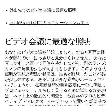
外出先でのビデオ会議に最適な照明
照明が良ければコミュニケーションも向上
ビデオ会議に最適な照明
あなたはビデオ会議を開始しました。すると画面に怪
れが誰なのか、はっきりと見分けられません。 あな
直します」と言って同僚を待たせながら、別のランプ
カメラの角度を少し変えようとします。 このような
照明が理想と程遠い状況は、誰もが経験したことがあ
が少し強すぎる、あるいは厄介な逆光がホーム オフ
いでしょうか。 在宅勤務時の照明設定に十分に満足
プロフェッショナルらしく見せるために試せる方法が
は、ネット上の徹底的な調査と、
数百本の
プロの
ビデ
イティブ ディレクターからチャットで聞いた話に基づ