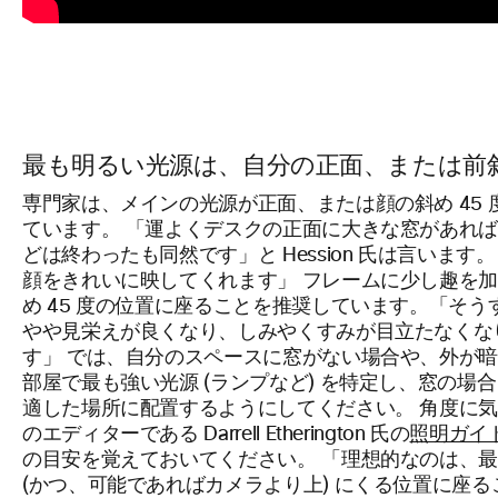
最も明るい光源は、自分の正面、または前斜め
専門家は、メインの光源が正面、または顔の斜め 45
ています。 「運よくデスクの正面に大きな窓があれ
どは終わったも同然です」と Hession 氏は言いま
顔をきれいに映してくれます」 フレームに少し趣を加える
め 45 度の位置に座ることを推奨しています。「そ
やや見栄えが良くなり、しみやくすみが目立たなくな
す」 では、自分のスペースに窓がない場合や、外が
部屋で最も強い光源 (ランプなど) を特定し、窓の
適した場所に配置するようにしてください。 角度に
のエディターである Darrell Etherington 氏の
照明ガイ
の目安を覚えておいてください。 「理想的なのは、
(かつ、可能であればカメラより上) にくる位置に座る