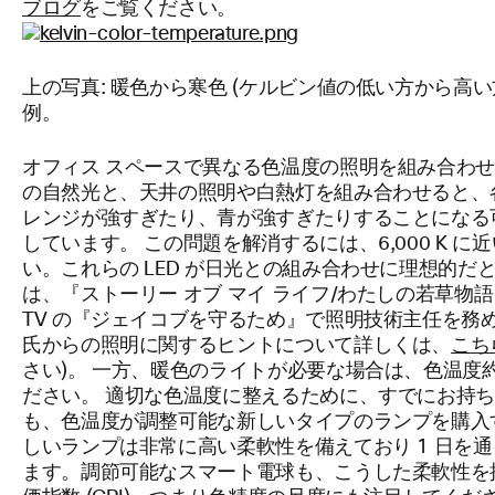
ブログ
をご覧ください。
上の写真: 暖色から寒色 (ケルビン値の低い方から高
例。
オフィス スペースで異なる色温度の照明を組み合わせ
の自然光と、天井の照明や白熱灯を組み合わせると、
レンジが強すぎたり、青が強すぎたりすることになる可能
しています。 この問題を解消するには、6,000 K に
い。これらの LED が日光との組み合わせに理想的
は、『ストーリー オブ マイ ライフ/わたしの若草物語
TV の『ジェイコブを守るため』で照明技術主任を務めた Jash
氏からの照明に関するヒントについて詳しくは、
こち
さい)。 一方、暖色のライトが必要な場合は、色温度約 2,
ださい。 適切な色温度に整えるために、すでにお持
も、色温度が調整可能な新しいタイプのランプを購入
しいランプは非常に高い柔軟性を備えており 1 日を
ます。調節可能なスマート電球も、こうした柔軟性を