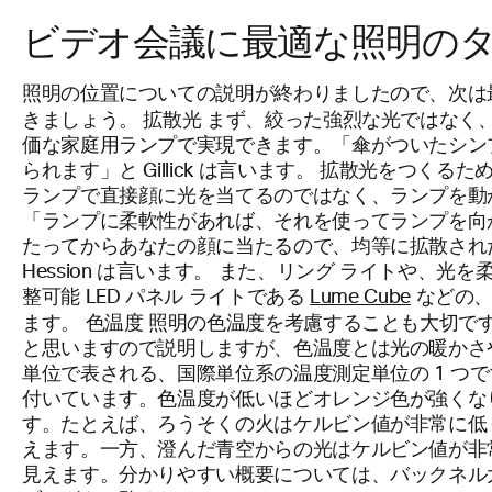
ビデオ会議に最適な照明の
照明の位置についての説明が終わりましたので、次は
拡散光
きましょう。
まず、絞った強烈な光ではなく、
価な家庭用ランプで実現できます。「傘がついたシン
られます」と Gillick は言います。 拡散光をつくる
ランプで直接顔に光を当てるのではなく、ランプを動
「ランプに柔軟性があれば、それを使ってランプを向
たってからあなたの顔に当たるので、均等に拡散され
Hession は言います。 また、リング ライトや、
整可能 LED パネル ライトである
Lume Cube
などの、
色温度
ます。
照明の色温度を考慮することも大切です
と思いますので説明しますが、色温度とは光の暖かさ
単位で表される、国際単位系の温度測定単位の 1 つ
付いています。色温度が低いほどオレンジ色が強くな
す。たとえば、ろうそくの火はケルビン値が非常に低く (約
えます。一方、澄んだ青空からの光はケルビン値が非常に高く
見えます。分かりやすい概要については、バックネル大学の Da