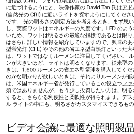
価指数 (CRI)、つまり色精度の尺度にも注目してくださ
に近づけるようにと、映像作家の David Tan 氏は
アド
(自然光の CRI) に近いライトを探すようにしてくだ
です。 光の明るさの測定方法を考えるとき、まず思
し、実際ワットはエネルギーの尺度です。LED のよ
いため、ワットは明るさの最適な指標であるとは限り
はさらに詳しい情報を紹介していますので、興味のある
型蛍光灯 (CFL) やその他の省エネ型白熱灯といっ
は、ワットではなくルーメンに注目してください。 
ンが大きいほど、ライトは明るくなります。従来型の 
きは、1,600 ルーメンの省エネ型電球を購入してく
のかな明かりが欲しいときは、それよりルーメンが低
は、米国エネルギー省が発行しているこの役立つ
ファ
須ではありませんが、もう少し投資したい方は、明る
すると、さらなる利便性と柔軟性が得られます。デスク 
ル ライトの中にも、明るさがカスタマイズできるも
ビデオ会議に最適な照明製