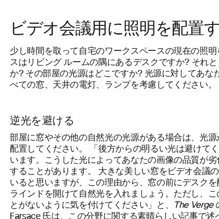
ビデオ会議用に照明を配置
少し時間を取って自宅のワークスペースの現在の照明
スはリビング ルームの隅にあるデスクですか? それ
か? その部屋の光源はどこですか? 光源に対してあな
べての窓、天井の電灯、ランプを考慮してください。
逆光を避ける
部屋に窓やその他の自然光の光源がある場合は、光源
配置してください。 「後方からの明るい光は避けてください
います。こうした光によってあなたの画像の品質が劣
することがあります。 大きな美しい窓をビデオ会議
いると思いますが、この理由から、窓の前にデスクを
ラインドを開けて自然光を入れましょう。ただし、こ
とがないように気を付けてください」と、
The Verge
Farsace 氏は、この分野に関する
素晴らしい記事
で述