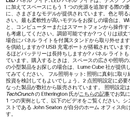
LED パネル ライト:
LED パネル ライトは、デスク 
に加えてスペースにもう 1 つの光源を追加する際の優
に、さまざまなモデルが提供されています。色と明る
さい。最も柔軟性が高いモデルをお探しの場合は、Wi-
と、コンピューターまたはスマートフォンから操作す
も考慮してください。調節可能ですか? つくりは頑丈
場合にパネル ライトを付属スタンドから取り外せます
を供給しますか? USB 充電ポートが搭載されていま
るほどバッテリーは長持ちしますか? パネル ライト
ています。購入するときは、スペースの広さや照明の
の小型製品をお探しの場合は、Lume Cube 社が提
フル照明キット:
てみてください。
照明に真剣に取り
投資を検討してもよいでしょう。2 点照明設定に必要な
なった製品が数社から販売されています。 照明設定
TechCrunch
の Etherington 氏が
こちらの記事
でお気
1 つの実例として、以下のビデオをご覧ください。シ
ストである John Seaton が自分のホーム オフ
す。