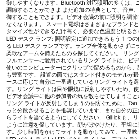
御しやすくなります。Bluetooth 対応照明の多く
調節することができま また追加の特典として、音声
御することもできます。ビデオ会議の前に照明を調節
なくなります。 スマート電球はさまざまなブランド
タマイズ性ができるだけ高く、必要な色温度と明るさ
LED デスク ランプ:
照明設定に追加できるもう 1 つ
る LED デスク ランプです。ランプ全体を動かさず
リング
柔軟なアームを備えたものを探してください。
フルエンサーに愛用されているリング ライトは、ビ
使いのコンピューターにクリップで留めるものから、
も豊富です。 設置の面ではスタンド付きのモデルが
ースに応じて自分に一番適しているリング ライトを選
す。リング ライトは目や眼鏡に反射しやすいため、使用
ビデオ会議中に他の参加者の気を散らせてしまうこと
リング ライトが反射してしまうのを防ぐために、Ta
っと分散させることを推奨しています。また自分の正
らライトを当てるようにしてください。 Gillick も
ように注意を促しています。顔がぼやけたり、平坦に
す。少し時間をかけてライトを動かしてみて、一番映