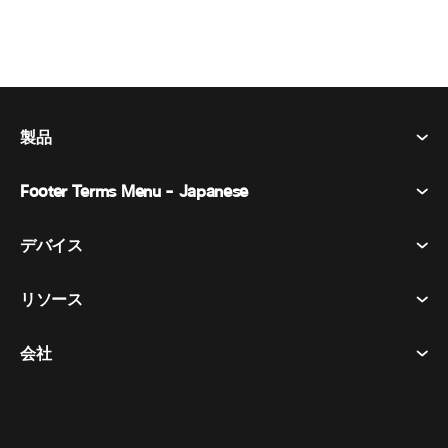
製品
Footer Terms Menu - Japanese
Webex Suite
会議
デバイス​
利用規約
通話
プライバシーステートメント
リソース
ヘッドセット​
メッセージング
クッキー
カメラ​
イベント
会社
ダウンロード​
商標
Desk シリーズ​
ビデオ メッセージング
ヘルプセンター​
日本語
Cisco
Room シリーズ​
简体中文
(
簡体中国語
)
投票
テストミーティングに参加​
Webex カスタマー アドボカシー プログラム