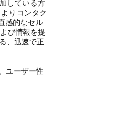
加している方
によりコンタク
で直感的なセル
および情報を提
る、迅速で正
。