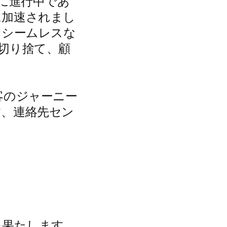
に進行中であ
に加速されまし
、シームレスな
切り捨て、顧
客のジャーニー
す、連絡先セン
を果たします。