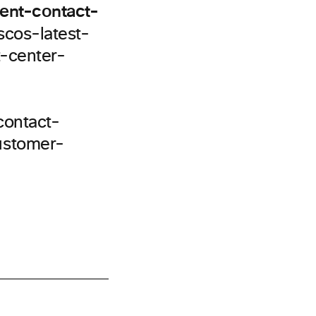
gent-contact-
scos-latest-
t-center-
contact-
ustomer-