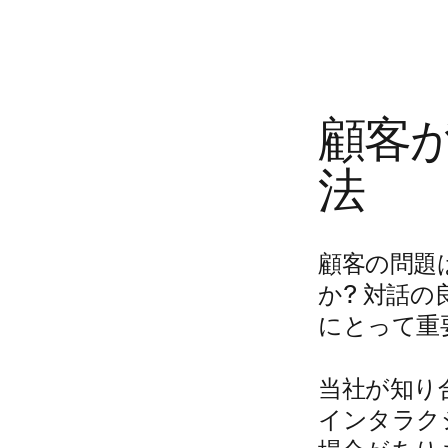
顧客
法
顧客の問題
か? 対話
にとって重
当社が知り
インタラク