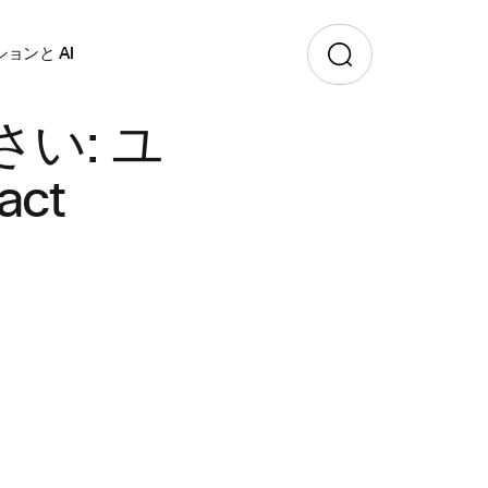
ョンと AI
い: ユ
ct