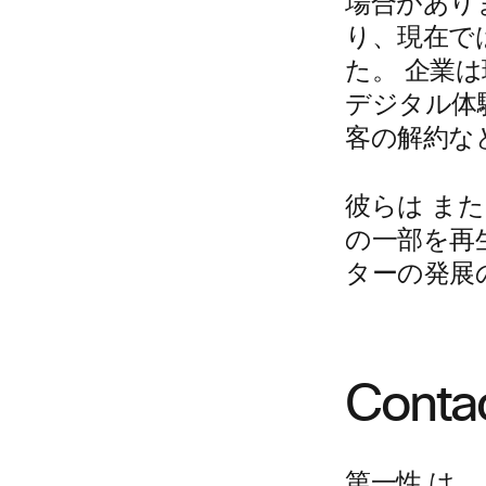
場合があり
り、現在で
た。 企業
デジタル体
客の解約な
彼らは
また
の一部を再
ターの発展
Cont
第一性
は、