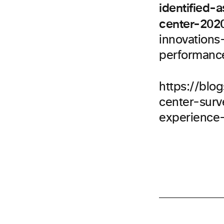
identified-
center-202
innovations-
performanc
https://blo
center-surv
experience