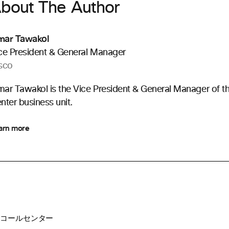
bout The Author
ar Tawakol
ce President & General Manager
sco
ar Tawakol is the Vice President & General Manager of t
nter business unit.
arn more
ー
コールセンター