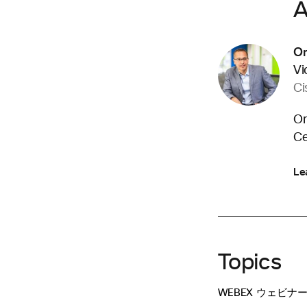
A
Om
Vi
Ci
Om
Ce
Le
Topics
WEBEX ウェビナ