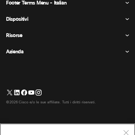
Footer Terms Menu - Italian
Webex Suite
Riunioni
Dispositivi
Termini e condizioni
Chiamata
Informativa sulla privacy
Risorse
Dispositivi della stanza
Messaggistica
Biscotti
Dispositivi da scrivania
Eventi
Azienda
Prezzi
Marchi
Lavagne digitali
Messaggi video
Scaricare
Italiano
Cisco
Telefoni
简体中文 (Cinese semplificato)
Sondaggi
Centro assistenza
Programma di difesa dei clienti Webex
Telecamere
繁體中文 (Cinese tradizionale)
Webinars
Comunità Webex
Contatta il supporto
Cuffie
English (Inglese)
Lavagna bianca
Elementi essenziali del prodotto
Contatta il reparto vendite
©2026 Cisco e/o le sue affiliate. Tutti i diritti riservati.
Accessori per la stanza
Français (Francese)
Centro di contatto cloud
Guarda i webinar
Negozio di merchandising Webex
Deutsch (Tedesco)
CPaaS
Centro applicazioni
Carriere
日本語 (Giapponese)
Accessibilità